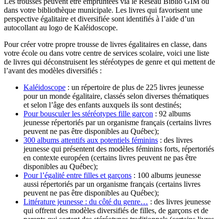
Les trousses peuvent être empruntées via le Réseau Biblio GÎM ou
dans votre bibliothèque municipale. Les livres qui favorisent une
perspective égalitaire et diversifiée sont identifiés à l’aide d’un
autocollant au logo de Kaléidoscope.
Pour créer votre propre trousse de livres égalitaires en classe, dans
votre école ou dans votre centre de services scolaire, voici une liste
de livres qui déconstruisent les stéréotypes de genre et qui mettent de
l’avant des modèles diversifiés :
Kaléidoscope
: un répertoire de plus de 225 livres jeunesse
pour un monde égalitaire, classés selon diverses thématiques
et selon l’âge des enfants auxquels ils sont destinés;
Pour bousculer les stéréotypes fille garçon
: 92 albums
jeunesse répertoriés par un organisme français (certains livres
peuvent ne pas être disponibles au Québec);
300 albums attentifs aux potentiels féminins
: des livres
jeunesse qui présentent des modèles féminins forts, répertoriés
en contexte européen (certains livres peuvent ne pas être
disponibles au Québec);
Pour l’égalité entre filles et garçons
: 100 albums jeunesse
aussi répertoriés par un organisme français (certains livres
peuvent ne pas être disponibles au Québec);
Littérature jeunesse : du côté du genre…
: des livres jeunesse
qui offrent des modèles diversifiés de filles, de garçons et de