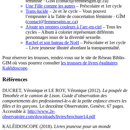
féministe · GÎM (contact@femmesgim.qc.ca)
Une Fille comme les autres
– Préscolaire et 1er cycle
Trans-lucide
– 2e et 3e cycle – Vous pouvez
l’emprunter à la Table de concertation féministe · GÎM
(
contact@femmesgim.qc.ca
)
Ajoute tes propres couleurs à l’arc-en-ciel
– Tous les
cycles – Album à colorier représentant différents
personnages issus de la diversité sexuelle.
Rachel et son bateau de Noël
– Préscolaire et 1er cycle
– Livre jeunesse illustré abordant la transparentalité.
Pour réserver les trousses, rendez-vous sur le site de Réseau Biblio-
GIM où vous pourrez consulter
les trousses de livres égalitaires
Kaléidoscope
.
Références
DUCRET, Véronique et LE ROY, Véronique (2012).
La poupée de
Timothée et le camion de Lison
.
Guide d’observation des
comportements des professionnel-le-s de la petite enfance envers les
filles et les garçons
. Le deuxième Observatoire, Genève, 67 pages.
Accessible à:
http://www.2e-
observatoire.com/downloads/livres/brochure14.pdf
KALÉIDOSCOPE (2018).
Livres jeunesse pour un monde