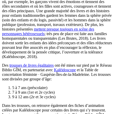
où, par exemple, les garçons vivent des émotions et tiennent des
rôles secondaires et où les filles sont actives, courageuses et tiennent
des rôles principaux. Une grande majorité des livres et des histoires
pour enfants traditionnelles gardent les femmes dans la sphère privée
(soin des enfants et du logis, passivité) et les hommes dans la sphère
publique (profession, transport, travaux extérieurs). De plus, les
histoires présentées
mettent presque toujours en scène des
personnages hétérosexuels
; très peu de place est faite aux familles
homoparentales ou transparentales (Les Brutes, 2018). Les livres
doivent sortir les enfants des idées préconçues et des rôles réducteurs
pouvant leur être associés en plus d’encourager la réflexion, le
développement de la pensée critique, l’ouverture et la tolérance
(Kaléidoscope, 2018).
Des
trousses de livres égalitaires
ont été mises sur pied par le Réseau
Biblio GÎM, en partenariat avec
Kaléidoscope
et la Table de
concertation féministe · Gaspésie-Îles-de-la-Madeleine. Les trousses
sont divisées par groupe d’âge:
5 à 7 ans (préscolaire)
7 à 9 ans (1er et 2e cycles)
9 à 12 ans (2e et 3e cycles)
Dans les trousses, on retrouve également des fiches d’animation
créées par Kaléidoscope pour certains des livres qui s’y trouvent.