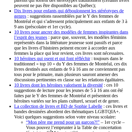
parents qui sortent des stéréotypes traditionnels (certains livres
peuvent ne pas être disponibles au Québec);
Dix livres pour enfants qui déboulonnent les stéréotypes de
genres
: suggestions rassemblées par le Y des femmes de
Montréal et qui s’adressent principalement aux enfants de 3 à
9 ans (préscolaire et 1er cycle).
10 livres pour ancrer des modèles de femmes inspirantes dans
l’esprit des jeunes
: parce que, souvent, les modèles féminins
représentés dans la littérature jeunesse sont passifs et parce
que les livres d’histoires peinent encore à accorder aux
femmes la place qui leur revient, ces livres sont nécessaires.
10 héroïnes qui osent et qui font réfléchir
: toujours dans le
traditionnel « top 10 » du Y des femmes de Montréal, ces dix
livres destinés aux enfants de 9 à 16 ans ne conviennent pas
tous pour le primaire, mais plusieurs sauront amener des
discussions pertinentes en classe sur les relations égalitaires.
10 livres dont les héroïnes valorisent la diversité
: ces 10
suggestions de lecture pour les jeunes de 5 à 16 ans ont été
faites par le Y des femmes de Montréal et présentent des
héroïnes variées sur les plans culturel, sexuel et de genre.
La collection de livres et BD de Sophie Labelle
: ces livres et
bandes dessinées abordent des thématiques LGBTQIA+.
Voici quelques suggestions selon votre niveau scolaire:
“Mon père me prend pour un garçon?!”
– 1er cycle –
Vous pouvez l’emprunter à la Table de concertation