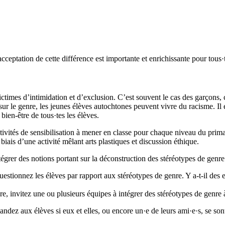
cceptation de cette différence est importante et enrichissante pour tous·
ctimes d’intimidation et d’exclusion. C’est souvent le cas des garçons,
 sur le genre, les jeunes élèves autochtones peuvent vivre du racisme. Il e
 bien-être de tous·tes les élèves.
ivités de sensibilisation à mener en classe pour chaque niveau du prima
iais d’une activité mêlant arts plastiques et discussion éthique.
ntégrer des notions portant sur la déconstruction des stéréotypes de genre
questionnez les élèves par rapport aux stéréotypes de genre. Y a-t-il des 
re, invitez une ou plusieurs équipes à intégrer des stéréotypes de genre à
ndez aux élèves si eux et elles, ou encore un·e de leurs ami·e·s, se sont 